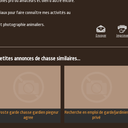
phes pro ou amateurs et bien d'autre encore.
ciaux pour faire connaître mes activités au
et photographie animaliers.
Envoyer
Imprime
tites annonces de chasse similaires...
oste garde chasse gardien piegeur
Recherche en emploi de garde/jardinie
agree
privé