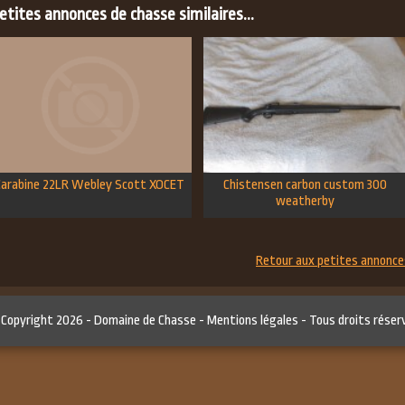
tites annonces de chasse similaires...
Carabine 22LR Webley Scott XOCET
Chistensen carbon custom 300
weatherby
Retour aux petites annonce
 Copyright 2026 -
Domaine de Chasse
-
Mentions légales
- Tous droits réser