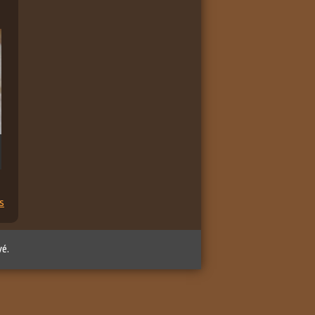
s
vé.