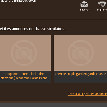
 victorpro2511@outlook.fr
Envoyer
Imprime
tites annonces de chasse similaires...
Groupement Forestier ( Loire
Cherche couple gardien garde chasse
tlantique ) recherche Garde Pèche .
Retour aux petites annonce