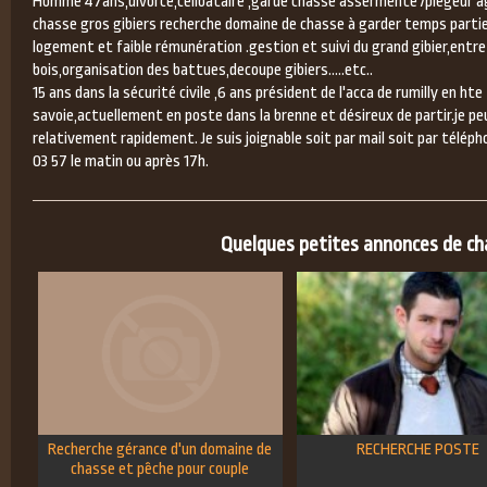
Homme 47ans,divorcé,célibataire ,garde chasse assermenté /piégeur ag
chasse gros gibiers recherche domaine de chasse à garder temps partie
logement et faible rémunération .gestion et suivi du grand gibier,entre
bois,organisation des battues,decoupe gibiers.....etc..
15 ans dans la sécurité civile ,6 ans président de l'acca de rumilly en hte
savoie,actuellement en poste dans la brenne et désireux de partir.je pe
relativement rapidement. Je suis joignable soit par mail soit par téléph
03 57 le matin ou après 17h.
Quelques petites annonces de chas
Recherche gérance d'un domaine de
RECHERCHE POSTE
chasse et pêche pour couple