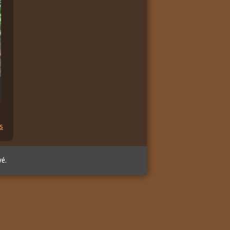
s
vé.