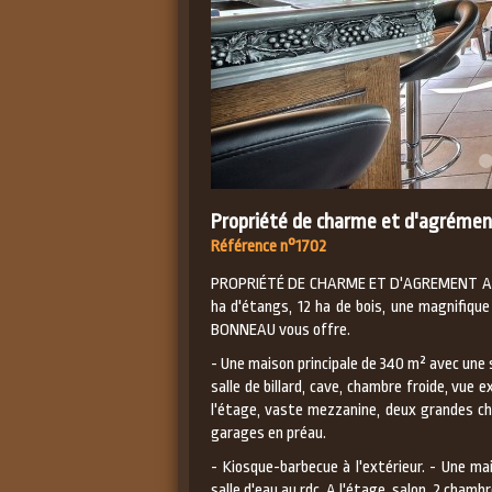
Propriété de charme et d'agrémen
Référence n°1702
PROPRIÉTÉ DE CHARME ET D'AGREMENT A 1 he
ha d'étangs, 12 ha de bois, une magnifiqu
BONNEAU vous offre.
- Une maison principale de 340 m² avec une 
salle de billard, cave, chambre froide, vue e
l'étage, vaste mezzanine, deux grandes ch
garages en préau.
- Kiosque-barbecue à l'extérieur. - Une m
salle d'eau au rdc. A l'étage, salon, 2 chambr