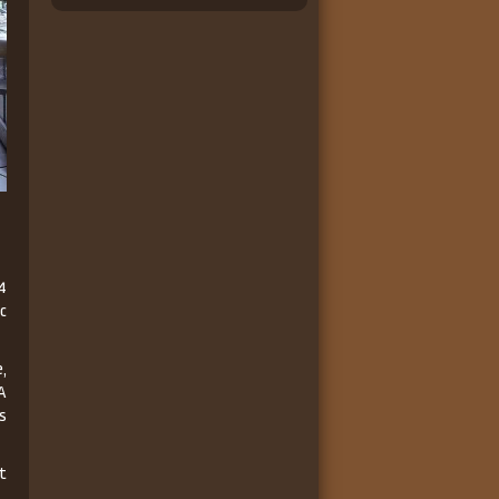
4
c
e,
 A
s
t