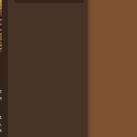
7
en
nt
,
s