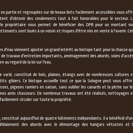
es en partie et regroupées sur de beaux ilots facilement accessibles vous off
tent d'obtenir des rendements tout à fait honorables pour le secteur. L
 le propriétaire vous permet de bénéficier des DPB pour un montant no
tenants sont loués à un voisin et risques d'être mis en vente à l'avenir. Ce
es d'eau viennent ajouter un grand intérêt au biotope tant pour la chasse q
jet de travaux d'entretien importants, aménagement des abords, voies d'accè
e au regard de la loi sur l'eau.
 varié, constitué de bois, plaines, étangs avec de nombreuses cultures e
its gibiers. Ce biotope accueille tout ce que la Sologne peut vous offrir 
casses, pigeons ramiers en saison, sans oublier les canards et la pêche sur l
vir nos amis chasseurs. De nombreux travaux ont été réalisés, nettoyages e
acilement circuler sur toute la propriété.
', constitué aujourd'hui de quatre bâtiments indépendants. il a bénéficié d'u
éblaiement des abords avec le démontage des hangars vétustes et l