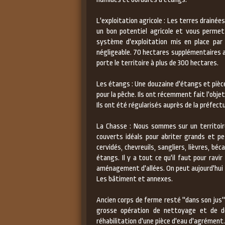
L'exploitation agricole : Les terres drainé
un bon potentiel agricole et vous permet
système d'exploitation mis en place par
négligeable. 70 hectares supplémentaires at
porte le territoire à plus de 300 hectares.
Les étangs : Une douzaine d'étangs et pièc
pour la pêche. Ils ont récemment fait l'ob
Ils ont été régularisés auprès de la préfectur
La Chasse : Nous sommes sur un territoire
couverts idéals pour abriter grands et pet
cervidés, chevreuils, sangliers, lièvres, bé
étangs. Il y a tout ce qu'il faut pour ra
aménagement d'allées. On peut aujourd'hui f
Les bâtiment et annexes.
Ancien corps de ferme resté ''dans son jus'
grosse opération de nettoyage et de d
réhabilitation d'une pièce d'eau d'agrément.