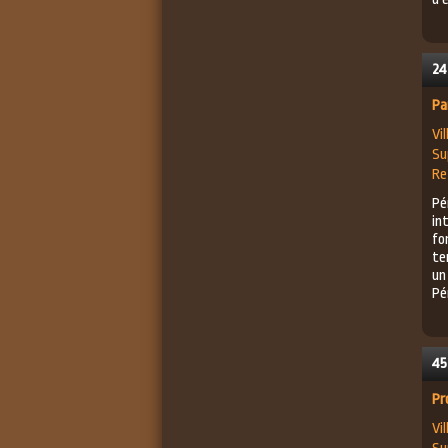
24
Pa
Vil
Su
Re
Pé
in
fo
te
un
Pé
45
Pr
Vil