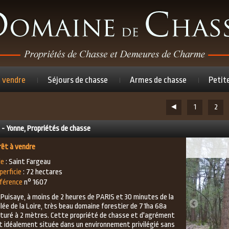
à vendre
Séjours de chasse
Armes de chasse
Petit
◄
1
2
 - Yonne, Propriétés de chasse
rêt à vendre
le
: Saint Fargeau
perficie
: 72 hectares
férence
n° 1607
 Puisaye, à moins de 2 heures de PARIS et 30 minutes de la
llée de la Loire, très beau domaine forestier de 71ha 68a
ôturé à 2 mètres. Cette propriété de chasse et d'agrément
t idéalement située dans un environnement privilégié sans