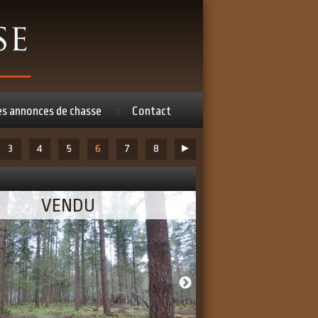
es annonces de chasse
Contact
3
4
5
6
7
8
►