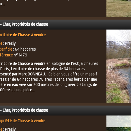
r...
 - Cher, Propriétés de chasse
rritoire de Chasse à vendre
le
: Presly
perficie
: 64 hectares
férence
n° 1479
rritoire de Chasse à vendre en Sologne de l'est, à 2 heures
 Paris, territoire de chasse de plus de 64 hectares
ésenté par Marc BONNEAU. Ce bien vous offre un massif
restier de 64 hectares 78 ares 11 centiares bordé par une
vière en eau vive sur 200 mètres de long avec 2 étangs de
00 m² et une pièce...
 - Cher, Propriétés de chasse
opriété de Chasse à vendre
le
: Presly