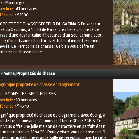
le
: Montargis
perficie
: 41 hectares
férence
n° 1596
OPRIETE DE CHASSE SECTEUR DU GATINAIS En secteur
isé du Gâtinais, à 1 h 30 de Paris, très belle propriété de
asse d'une quarantaine d'hectares d'un seul tenant avec
ang d'une dizaine d'hectares et habitation entièrement
novée. Le Territoire de chasse : Ce bien vous offre un
rritoire de chasse d'une...
 - Yonne, Propriétés de chasse
gnifique propriété de chasse et d'agrément
le
: ROGNY-LES-SEPT-ECLUSES
perficie
: 18 hectares
férence
n° 1670
gnifique propriété de chasse et d'agrément avec étang, à
abri de toute nuisance, à moins de 1 heure 30 de PARIS. Ce
en vous offre une jolie maison de caractère en parfait état
r un territoire de 18ha 20. Pour y vivre, vous disposez de 9
èces principales, une grande salle de réception ouverte côté