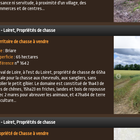
isance ni servitude, à proximité d'un village, des
mmerces et de centres...
 - Loiret, Propriétés de chasse
rritoire de chasse à vendre
le
: Briare
perficie
: 65 hectares
férence
n° 1642
 val de Loire, à l'est du Loiret, propriété de chasse de 65ha
éale pour la chasse aux chevreuils, aux sangliers, sans
blier le petit gibier. Le domaine est constitué de 1ha43 de
is de chênes, 15ha23 en friches, landes et bois de repousse
ec 2 mares pour abreuver les animaux, et 47ha84 de terre
culture...
 - Loiret, Propriétés de chasse
opriété de Chasse à vendre