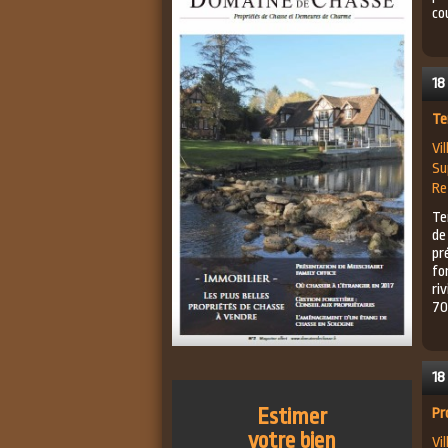
cou
18
Te
Vil
Su
Re
Te
de
pr
fo
ri
70
18
Estimer
Pr
votre bien
Vil