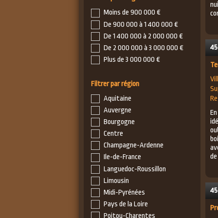
nu
Moins de 900 000 €
co
De 900 000 à 1 400 000 €
De 1 400 000 à 2 000 000 €
45
De 2 000 000 à 3 000 000 €
Plus de 3 000 000 €
Te
Vil
Filtrer par région
Su
Re
Aquitaine
Auvergne
En
id
Bourgogne
ou
Centre
bo
Champagne-Ardenne
av
de 
Ile-de-France
Languedoc-Roussillon
Limousin
45
Midi-Pyrénées
Pays de la Loire
Pr
Poitou-Charentes