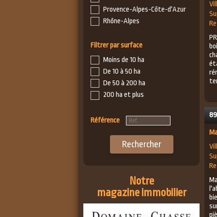
Vil
Provence-Alpes-Côte-d'Azur
Su
Rhône-Alpes
Re
PR
Filtrer par surface
bo
ch
Moins de 10 ha
ét
De 10 à 50 ha
ré
te
De 50 à 200 ha
200 ha et plus
89
Référence
Ma
Rechercher
Vil
Su
Re
Notre
Ma
l'
magazine immobilier
bi
su
pi