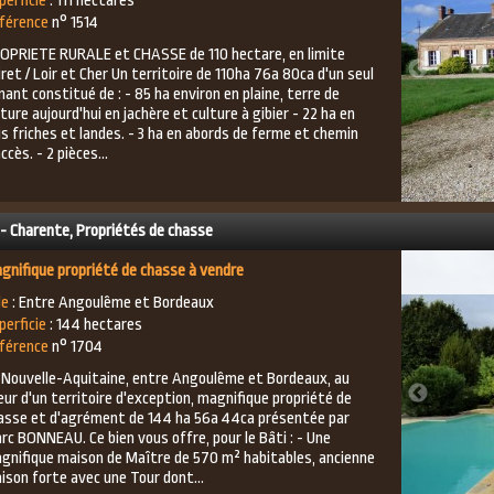
perficie
: 111 hectares
férence
n° 1514
OPRIETE RURALE et CHASSE de 110 hectare, en limite
iret / Loir et Cher Un territoire de 110ha 76a 80ca d'un seul
nant constitué de : - 85 ha environ en plaine, terre de
lture aujourd'hui en jachère et culture à gibier - 22 ha en
is friches et landes. - 3 ha en abords de ferme et chemin
ccès. - 2 pièces...
 - Charente, Propriétés de chasse
gnifique propriété de chasse à vendre
le
: Entre Angoulême et Bordeaux
perficie
: 144 hectares
férence
n° 1704
 Nouvelle-Aquitaine, entre Angoulême et Bordeaux, au
eur d'un territoire d'exception, magnifique propriété de
asse et d'agrément de 144 ha 56a 44ca présentée par
rc BONNEAU. Ce bien vous offre, pour le Bâti : - Une
gnifique maison de Maître de 570 m² habitables, ancienne
ison forte avec une Tour dont...