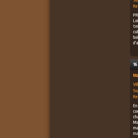
Su
Re
PR
Lo
te
cu
bo
d'a
16
Ma
Vil
Su
Re
En
co
ch
Ma
ma
ma