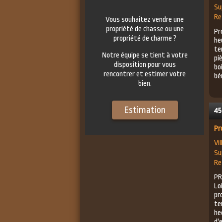
Su
Re
Vous souhaitez vendre une
propriété de chasse ou une
Pr
propriété de charme ?
he
te
Notre équipe se tient à votre
pi
disposition pour vous
bo
rencontrer et estimer votre
bén
bien.
Estimation
45
Pr
Vil
Su
Re
PR
Lo
pr
te
he
d'