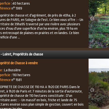
perficie
: 40 hectares
férence
n° 1389
opriété de chasse et d'agrément, de près de 40ha, à 2
ures de PARIS, en Sologne de l'est. Ce bien vous offre : - Un
rritoire de 39ha95 traversé par une rivière avec plusieurs
èces d'eau d'une superficie d'un ha environ, plus 19 ha en
is entrecoupé de plaines en prairies et en landes. Ce bien
éficie d'une ...
 - Loiret, Propriétés de chasse
opriété de Chasse à vendre
le
: La Bussière
perficie
: 110 hectares
férence
n° 1581
OPRIETE DE CHASSE DE 110 HA A 1h20 DE PARIS Dans le
iret, à 1h20 de Paris et 7 minutes de la sortie d'autoroute,
opriété de chasse de 110 hectares constituée : D'un
rritoire avec : - Un massif en bois, friche et lande de 75
ctares environ sous plan simple de gestion, couvert en bois
essences locales...