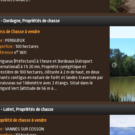
 - Dordogne, Propriétés de chasse
rcs de Chasse à vendre
le
: PERIGUEUX
perficie
: 100 hectares
férence
n° 1831
rigueux (Préfecture) à 1 heure et Bordeaux (Aéroport
ternational) à 1 h 20 mn, Propriété cynégétique et
restière de 100 hectares, clôturée à 2 m de haut, en deux
nants contigus en nature de forêt et landes traversée par
 ruisseau sur 1 kilomètre avec 2 étangs. Situé dans le
rigord Vert (altitude de 56 m à ...
 - Loiret, Propriétés de chasse
opriété de chasse à vendre
le
: VANNES SUR COSSON